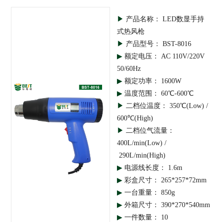
▶
产品名称： LED数显手持
式热风枪
▶
产品型号： BST-8016
▶
额定电压： AC 110V/220V
50/60Hz
▶
额定功率： 1600W
▶
温度范围： 60℃-600℃
▶
二档位温度： 350℃(Low) /
600℃(High)
▶
二档位气流量：
400L/min(Low) /
290L/min(High)
▶
电源线长度： 1.6m
▶
彩盒尺寸： 265*257*72mm
▶
一台重量： 850g
▶
外箱尺寸： 390*270*540mm
▶
一件数量： 10