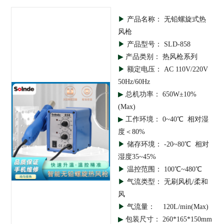
▶
产品名称： 无铅螺旋式热
风枪
▶
产品型号： SLD-858
▶
产品类别： 热风枪系列
▶
额定电压： AC 110V/220V
50Hz/60Hz
▶
总机功率： 650W±10%
(Max)
▶
工作环境： 0~40℃ 相对湿
度＜80%
▶
储存环境： -20~80℃ 相对
湿度35~45%
▶
温控范围： 100℃~480℃
▶
气流类型： 无刷风机/柔和
风
▶
气流量： 120L/min(Max)
▶
包装尺寸： 260*165*150mm