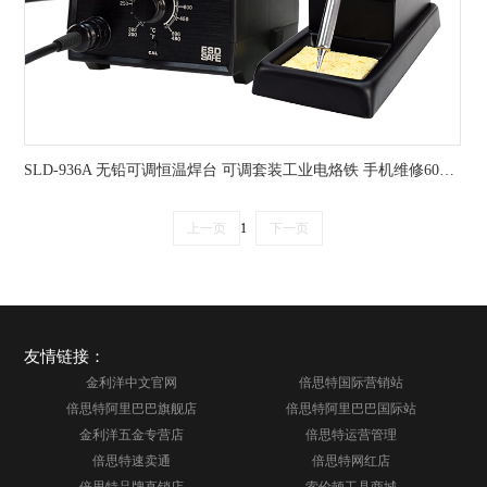
SLD-936A 无铅可调恒温焊台 可调套装工业电烙铁 手机维修60W电烙铁
上一页
1
下一页
友情链接：
金利洋中文官网
倍思特国际营销站
倍思特阿里巴巴旗舰店
倍思特阿里巴巴国际站
金利洋五金专营店
倍思特运营管理
倍思特速卖通
倍思特网红店
倍思特品牌直销店
索伦顿工具商城